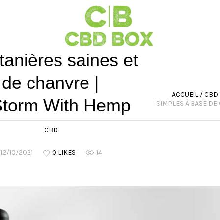
ntanières saines et
 de chanvre |
ACCUEIL
/
CBD
Storm With Hemp
SIMPLES À BASE DE
CBD
12/10/2021
0 LIKES
14