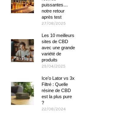
puissantes…
notre retour
après test
27/08/2025
Les 10 meilleurs
sites de CBD
avec une grande
variété de
produits
29/04/2025
Ice’o Lator vs 3x
Filtré : Quelle
résine de CBD
est la plus pure
?
22/08/2024