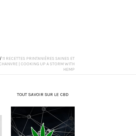
/
11 RECETTES PRINTANIÈRES SAINES ET
 CHANVRE | COOKING UP A STORM WITH
HEMP
TOUT SAVOIR SUR LE CBD