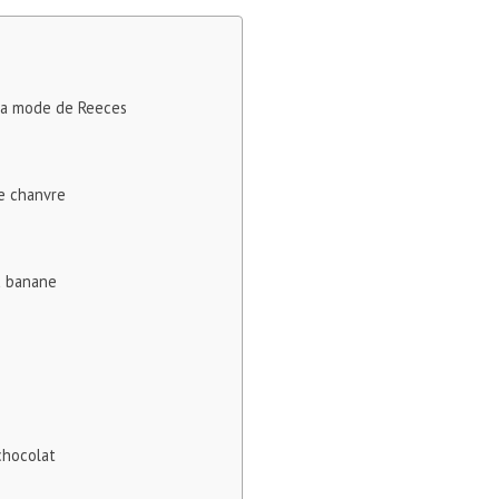
la mode de Reeces
de chanvre
la banane
chocolat