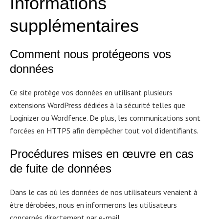
Informations
suppl
é
mentaires
Comment nous prot
é
geons vos
donn
é
es
Ce site protège vos données en utilisant plusieurs
extensions WordPress dédiées à la sécurité telles que
Loginizer ou Wordfence. De plus, les communications sont
forcées en HTTPS afin d’empêcher tout vol d’identifiants.
Proc
é
dures mises en
œ
uvre en cas
de fuite de donn
é
es
Dans le cas où les données de nos utilisateurs venaient à
être dérobées, nous en informerons les utilisateurs
concernés directement par e-mail.