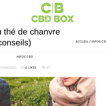
u thé de chanvre
conseils)
ACCUEIL
/
INFOS C
INFOS CBD
13/09/2021
0 LIKES
27