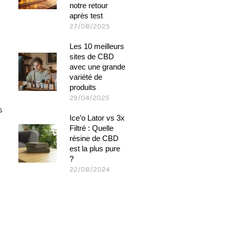
notre retour
après test
27/08/2025
Les 10 meilleurs
sites de CBD
avec une grande
variété de
produits
29/04/2025
s
Ice’o Lator vs 3x
Filtré : Quelle
résine de CBD
est la plus pure
?
22/08/2024